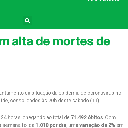
Pesquisar
m alta de mortes de
antamento da situação da epidemia de coronavírus no
Saúde, consolidados às 20h deste sábado (11).
 24 horas, chegando ao total de
71.492 óbitos
. Com
ma semana foi de
1.018 por dia
, uma
variação de 2%
em