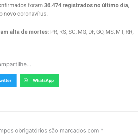
confirmados foram
36.474 registrados no último dia
,
o novo coronavírus.
ram alta de mortes:
PR, RS, SC, MG, DF, GO, MS, MT, RR,
mpartilhe...
witter
WhatsApp
mpos obrigatórios são marcados com
*