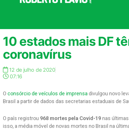
10 estados mais DF tê
coronavírus
12 de julho de 2020
07:16
O
consórcio de veículos de imprensa
divulgou novo lev
Brasil a partir de dados das secretarias estaduais de 
O país registrou
968
mortes pela Covid-19
nas últimas
isso, a média móvel de novas mortes no Brasil na últi