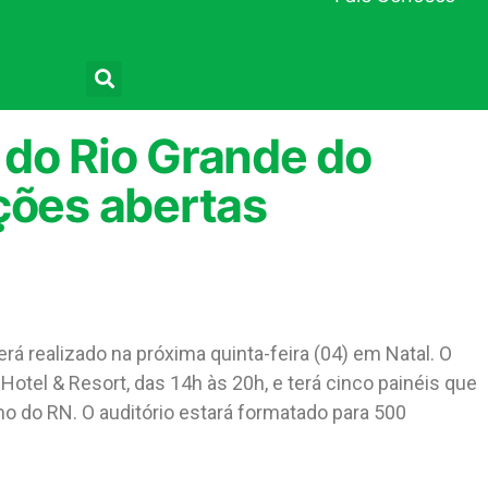
Pesquisar
 do Rio Grande do
ções abertas
á realizado na próxima quinta-feira (04) em Natal. O
otel & Resort, das 14h às 20h, e terá cinco painéis que
 do RN. O auditório estará formatado para 500