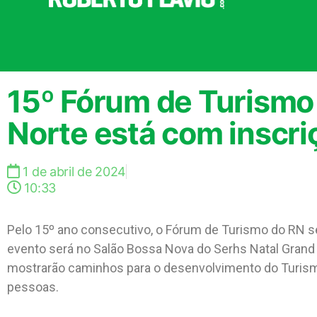
15º Fórum de Turismo
Norte está com inscri
1 de abril de 2024
10:33
Pelo 15º ano consecutivo, o Fórum de Turismo do RN ser
evento será no Salão Bossa Nova do Serhs Natal Grand H
mostrarão caminhos para o desenvolvimento do Turismo
pessoas.