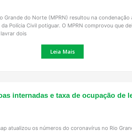
de
Caicó
(RN)
é
Rio Grande do Norte (MPRN) resultou na condenação 
condenado
 da Polícia Civil potiguar. O MPRN comprovou que d
a
12
lavrar dois
anos
de
prisão
Leia Mais
e
perda
de
cargo
COVID-
as internadas e taxa de ocupação de le
19:
RN
registra
769
pessoas
internadas
sap atualizou os números do coronavírus no Rio Gran
e