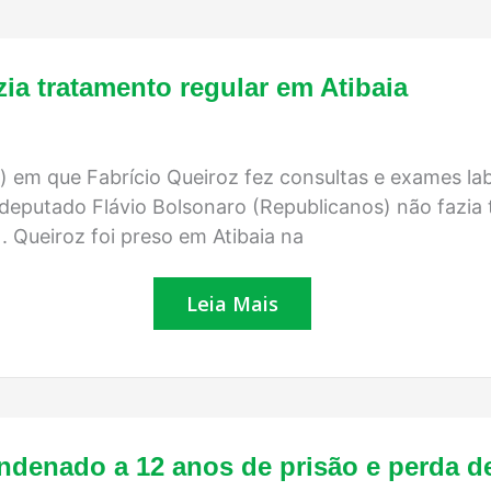
Hospital
zia tratamento regular em Atibaia
diz
que
Queiroz
não
fazia
o) em que Fabrício Queiroz fez consultas e exames lab
tratamento
deputado Flávio Bolsonaro (Republicanos) não fazia t
regular
em
. Queiroz foi preso em Atibaia na
Atibaia
Leia Mais
Ex-
ndenado a 12 anos de prisão e perda d
delegado