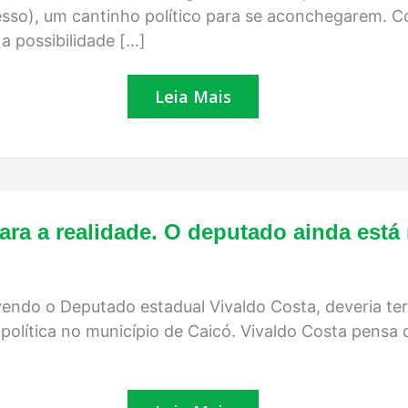
de
esso), um cantinho político para se aconchegarem. 
uma
composição
 a possibilidade […]
política
Leia Mais
Vivaldo
ara a realidade. O deputado ainda está
Costa
precisa
acordar
para
a
vendo o Deputado estadual Vivaldo Costa, deveria te
realidade.
política no município de Caicó. Vivaldo Costa pensa
O
deputado
ainda
está
na