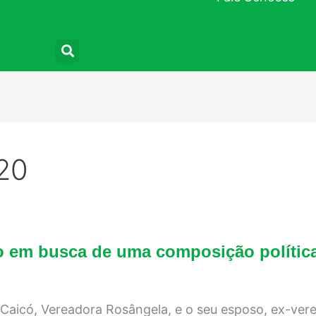
Pesquisar
20
Caicó:
vo em busca de uma composição polític
Presidenta
do
Legislativo
em
busca
 Caicó, Vereadora Rosângela, e o seu esposo, ex-ver