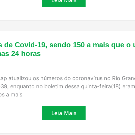
Leia Mais
de
até
19,5
graus
RN
s de Covid-19, sendo 150 a mais que o 
registra
mas 24 horas
mais
de
16
mil
casos
sap atualizou os números do coronavírus no Rio Grand
de
Covid-
9, enquanto no boletim dessa quinta-feira(18) eram r
19,
os a mais
sendo
150
a
Leia Mais
mais
que
o
último
boletim,