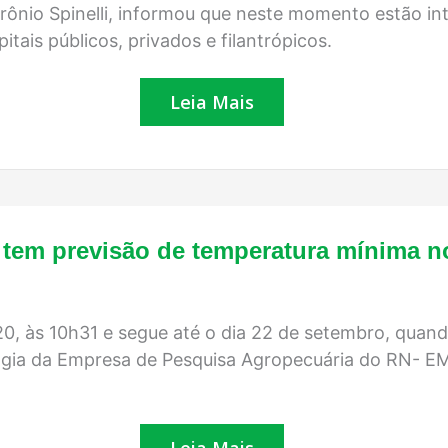
taxa
etrônio Spinelli, informou que neste momento estão 
de
itais públicos, privados e filantrópicos.
ocupação
de
leitos
Leia Mais
segue
no
limite;
óbitos
em
investigação
são
109
Inverno
tem previsão de temperatura mínima no
começa
neste
sábado
e
tem
, às 10h31 e segue até o dia 22 de setembro, quando
previsão
logia da Empresa de Pesquisa Agropecuária do RN- 
de
temperatura
mínima
no
RN