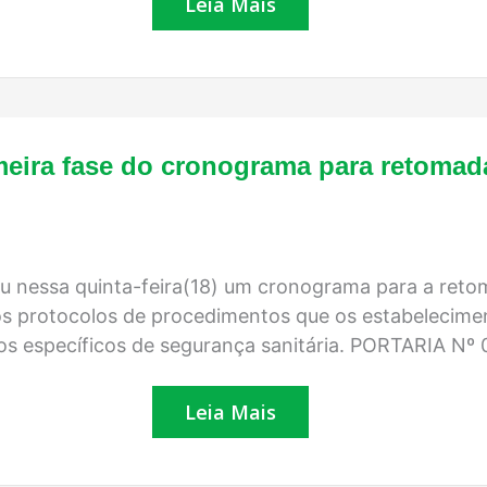
Leia Mais
década
de
80
Governo
meira fase do cronograma para retomad
do
Estado
publica
primeira
fase
do
u nessa quinta-feira(18) um cronograma para a reto
cronograma
para
 os protocolos de procedimentos que os estabelecime
retomada
os específicos de segurança sanitária. PORTARIA 
gradual
responsável
das
Leia Mais
atividades
econômicas
no
RN