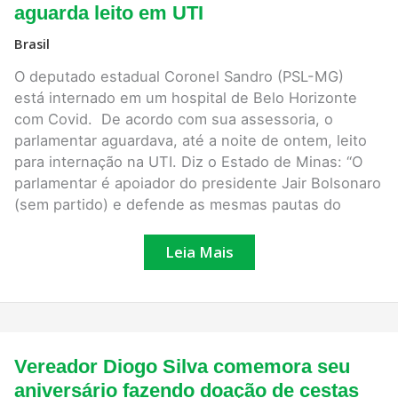
“kit
aguarda leito em UTI
Covid”,
deputado
Brasil
aguarda
leito
O deputado estadual Coronel Sandro (PSL-MG)
em
UTI
está internado em um hospital de Belo Horizonte
com Covid. De acordo com sua assessoria, o
parlamentar aguardava, até a noite de ontem, leito
para internação na UTI. Diz o Estado de Minas: “O
parlamentar é apoiador do presidente Jair Bolsonaro
(sem partido) e defende as mesmas pautas do
Leia Mais
Vereador
Vereador Diogo Silva comemora seu
Diogo
Silva
aniversário fazendo doação de cestas