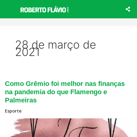
Ir
para
o
conteúdo
28 de março de
2021
Como
Como Grêmio foi melhor nas finanças
Grêmio
foi
na pandemia do que Flamengo e
melhor
Palmeiras
nas
finanças
na
Esporte
pandemia
do
que
Flamengo
e