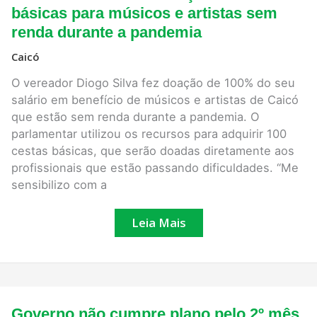
comemora
básicas para músicos e artistas sem
seu
aniversário
renda durante a pandemia
fazendo
doação
Caicó
de
cestas
básicas
O vereador Diogo Silva fez doação de 100% do seu
para
salário em benefício de músicos e artistas de Caicó
músicos
e
que estão sem renda durante a pandemia. O
artistas
parlamentar utilizou os recursos para adquirir 100
sem
renda
cestas básicas, que serão doadas diretamente aos
durante
profissionais que estão passando dificuldades. “Me
a
pandemia
sensibilizo com a
Leia Mais
Governo
Governo não cumpre plano pelo 2º mês