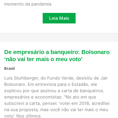
momento da pandemia
Leia Mais
De
De empresário a banqueiro: Bolsonaro
empresário
a
‘não vai ter mais o meu voto’
banqueiro:
Bolsonaro
Brasil
‘não
vai
Luis Stuhlberger, do Fundo Verde, desistiu de Jair
ter
mais
Bolsonaro. Em entrevista para o Estadão, ele
o
explicou por que assinou a carta de banqueiros,
meu
voto’
empresários e economistas: “No ato em que
subscrevi a carta, pensei: ‘votei em 2018, acreditei
na sua proposta, mas você não vai ter mais o meu
voto’. Nos últimos