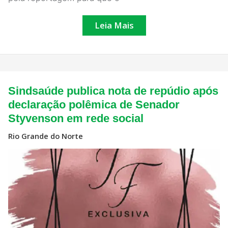
Leia Mais
Sindsaúde
Sindsaúde publica nota de repúdio após
publica
nota
declaração polêmica de Senador
de
Styvenson em rede social
repúdio
após
declaração
Rio Grande do Norte
polêmica
de
Senador
Styvenson
em
rede
social