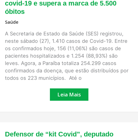
mais
covid-19 e supera a marca de 5.500
57
óbitos
mortes
por
covid-
Saúde
19
e
A Secretaria de Estado da Saúde (SES) registrou,
supera
neste sábado (27), 1.410 casos de Covid-19. Entre
a
marca
os confirmados hoje, 156 (11,06%) são casos de
de
pacientes hospitalizados e 1.254 (88,93%) são
5.500
óbitos
leves. Agora, a Paraíba totaliza 254.299 casos
confirmados da doença, que estão distribuídos por
todos os 223 municípios. Até o
Leia Mais
Defensor
Defensor de “kit Covid”, deputado
de