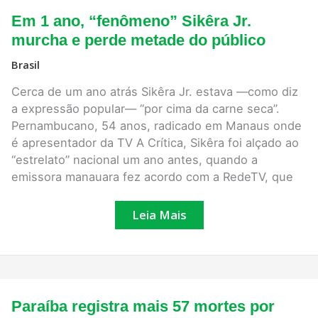
Em
Em 1 ano, “fenômeno” Sikêra Jr.
1
ano,
murcha e perde metade do público
“fenômeno”
Sikêra
Brasil
Jr.
murcha
Cerca de um ano atrás Sikêra Jr. estava —como diz
e
perde
a expressão popular— “por cima da carne seca”.
metade
Pernambucano, 54 anos, radicado em Manaus onde
do
público
é apresentador da TV A Crítica, Sikêra foi alçado ao
“estrelato” nacional um ano antes, quando a
emissora manauara fez acordo com a RedeTV, que
Leia Mais
Paraíba
Paraíba registra mais 57 mortes por
registra