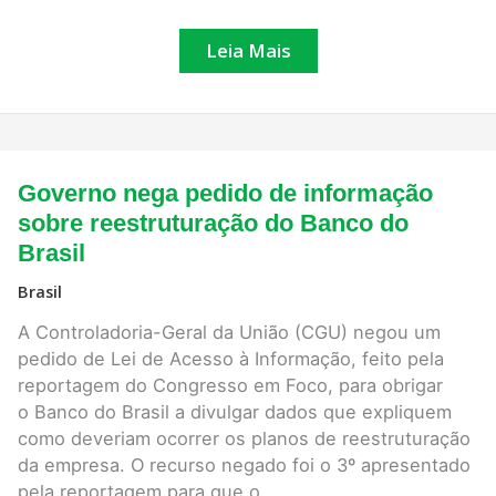
Leia Mais
Governo
Governo nega pedido de informação
nega
pedido
sobre reestruturação do Banco do
de
Brasil
informação
sobre
reestruturação
Brasil
do
Banco
A Controladoria-Geral da União (CGU) negou um
do
pedido de Lei de Acesso à Informação, feito pela
Brasil
reportagem do Congresso em Foco, para obrigar
o Banco do Brasil a divulgar dados que expliquem
como deveriam ocorrer os planos de reestruturação
da empresa. O recurso negado foi o 3º apresentado
pela reportagem para que o