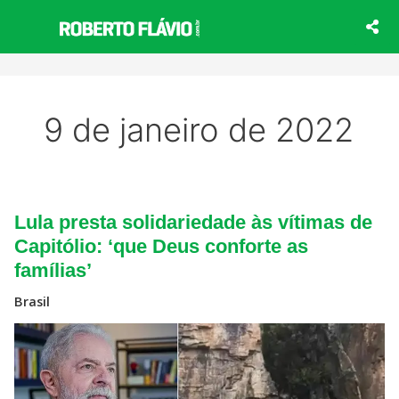
Ir
para
o
conteúdo
9 de janeiro de 2022
Lula
Lula presta solidariedade às vítimas de
presta
solidariedade
Capitólio: ‘que Deus conforte as
às
famílias’
vítimas
de
Capitólio:
Brasil
‘que
Deus
conforte
as
famílias’