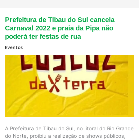
Prefeitura
Prefeitura de Tibau do Sul cancela
de
Tibau
Carnaval 2022 e praia da Pipa não
do
poderá ter festas de rua
Sul
cancela
Carnaval
Eventos
2022
e
praia
da
Pipa
não
poderá
ter
festas
de
rua
A Prefeitura de Tibau do Sul, no litoral do Rio Grande
do Norte, proibiu a realização de shows públicos,