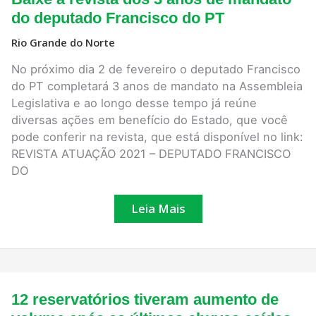
a
revista
do deputado Francisco do PT
dos
3
Rio Grande do Norte
anos
de
No próximo dia 2 de fevereiro o deputado Francisco
mandato
do
do PT completará 3 anos de mandato na Assembleia
deputado
Legislativa e ao longo desse tempo já reúne
Francisco
do
diversas ações em benefício do Estado, que você
PT
pode conferir na revista, que está disponível no link:
REVISTA ATUAÇÃO 2021 – DEPUTADO FRANCISCO
DO
Leia Mais
12
12 reservatórios tiveram aumento de
reservatórios