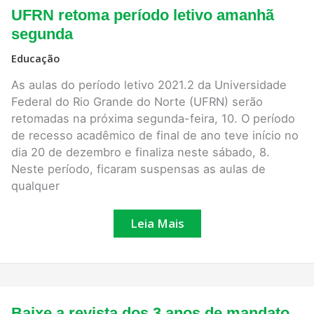
UFRN
UFRN retoma período letivo amanhã
retoma
período
segunda
letivo
amanhã
Educação
segunda
As aulas do período letivo 2021.2 da Universidade
Federal do Rio Grande do Norte (UFRN) serão
retomadas na próxima segunda-feira, 10. O período
de recesso acadêmico de final de ano teve início no
dia 20 de dezembro e finaliza neste sábado, 8.
Neste período, ficaram suspensas as aulas de
qualquer
Leia Mais
Baixe
Baixe a revista dos 3 anos de mandato