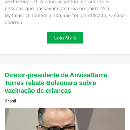
sexta-feira (7). A cena assustou moradores e
pessoas que passavam pela rua no bairro Vila
Mathias. O homem ainda não foi identificado. O caso
ocorreu
Leia Mais
Diretor-
Diretor-presidente da AnvisaBarra
presidente
da
Torres rebate Bolsonaro sobre
AnvisaBarra
vacinação de crianças
Torres
rebate
Bolsonaro
Brasil
sobre
vacinação
de
crianças