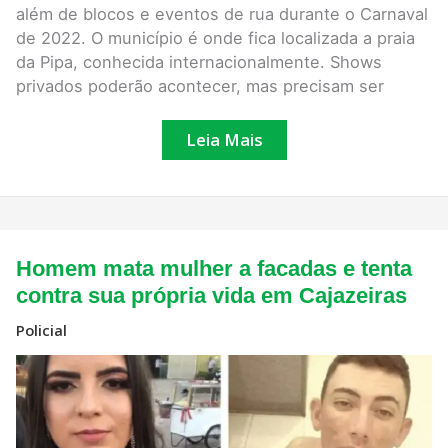
além de blocos e eventos de rua durante o Carnaval
de 2022. O município é onde fica localizada a praia
da Pipa, conhecida internacionalmente. Shows
privados poderão acontecer, mas precisam ser
Leia Mais
Homem
Homem mata mulher a facadas e tenta
mata
mulher
contra sua própria vida em Cajazeiras
a
facadas
Policial
e
tenta
contra
sua
própria
vida
em