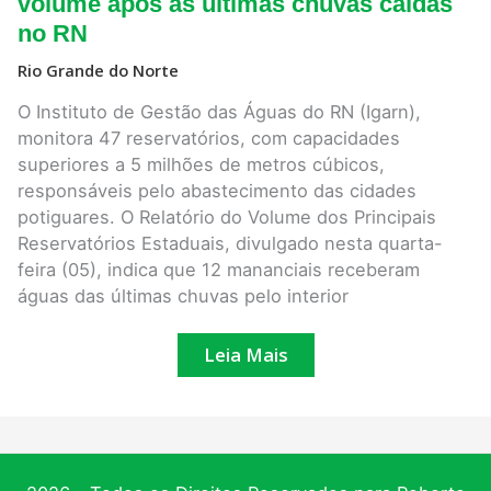
tiveram
volume após as últimas chuvas caídas
aumento
no RN
de
volume
após
Rio Grande do Norte
as
últimas
O Instituto de Gestão das Águas do RN (Igarn),
chuvas
monitora 47 reservatórios, com capacidades
caídas
no
superiores a 5 milhões de metros cúbicos,
RN
responsáveis pelo abastecimento das cidades
potiguares. O Relatório do Volume dos Principais
Reservatórios Estaduais, divulgado nesta quarta-
feira (05), indica que 12 mananciais receberam
águas das últimas chuvas pelo interior
Leia Mais