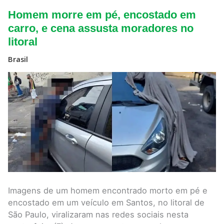
Homem
Homem morre em pé, encostado em
morre
em
carro, e cena assusta moradores no
pé,
litoral
encostado
em
carro,
Brasil
e
cena
assusta
moradores
no
litoral
Imagens de um homem encontrado morto em pé e
encostado em um veículo em Santos, no litoral de
São Paulo, viralizaram nas redes sociais nesta