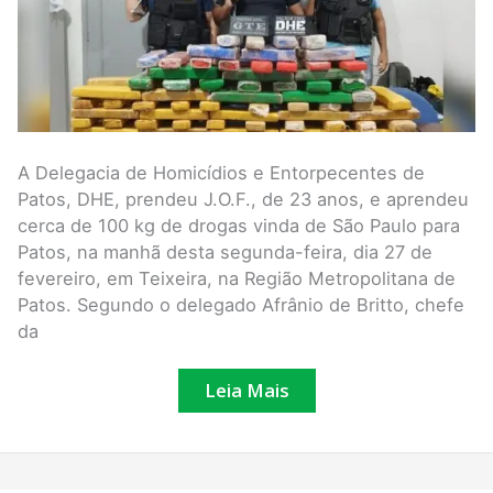
para
serem
distribuídas
em
Patos.
Vídeo
A Delegacia de Homicídios e Entorpecentes de
Patos, DHE, prendeu J.O.F., de 23 anos, e aprendeu
cerca de 100 kg de drogas vinda de São Paulo para
Patos, na manhã desta segunda-feira, dia 27 de
fevereiro, em Teixeira, na Região Metropolitana de
Patos. Segundo o delegado Afrânio de Britto, chefe
da
Leia Mais