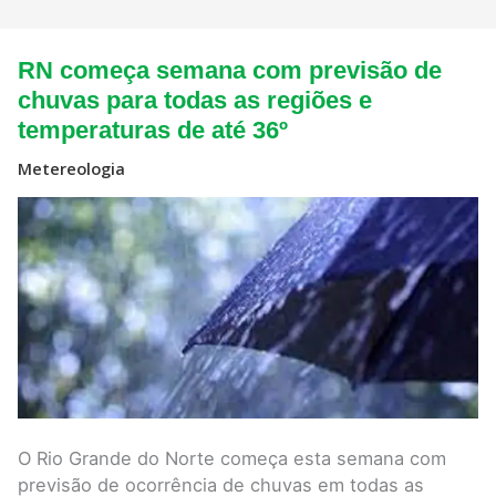
RN
RN começa semana com previsão de
começa
semana
chuvas para todas as regiões e
com
temperaturas de até 36º
previsão
de
chuvas
Metereologia
para
todas
as
regiões
e
temperaturas
de
até
36º
O Rio Grande do Norte começa esta semana com
previsão de ocorrência de chuvas em todas as