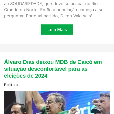
por
ao SOLIDARIEDADE, que deve se acabar no Rio
qual
partido?
Grande do Norte. Então a população começa a se
perguntar. Por qual partido, Diego Vale sairá
Leia Mais
Álvaro
Álvaro Dias deixou MDB de Caicó em
Dias
deixou
situação desconfortável para as
MDB
eleições de 2024
de
Caicó
em
Politica
situação
desconfortável
para
as
eleições
de
2024