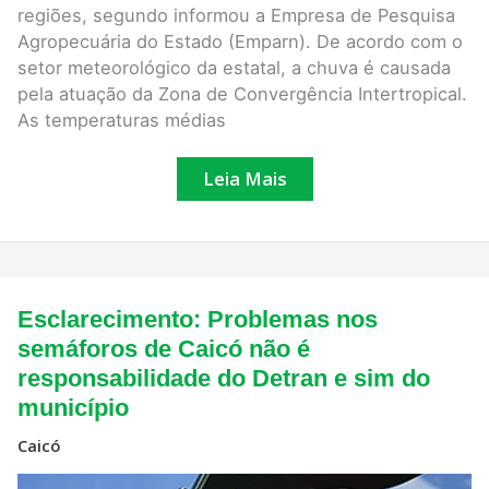
regiões, segundo informou a Empresa de Pesquisa
Agropecuária do Estado (Emparn). De acordo com o
setor meteorológico da estatal, a chuva é causada
pela atuação da Zona de Convergência Intertropical.
As temperaturas médias
Leia Mais
Esclarecimento:
Esclarecimento: Problemas nos
Problemas
nos
semáforos de Caicó não é
semáforos
responsabilidade do Detran e sim do
de
Caicó
município
não
é
Caicó
responsabilidade
do
Detran