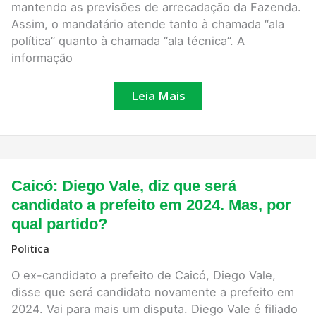
mantendo as previsões de arrecadação da Fazenda.
Assim, o mandatário atende tanto à chamada “ala
política” quanto à chamada “ala técnica”. A
informação
Leia Mais
Caicó:
Caicó: Diego Vale, diz que será
Diego
Vale,
candidato a prefeito em 2024. Mas, por
diz
qual partido?
que
será
candidato
Politica
a
prefeito
O ex-candidato a prefeito de Caicó, Diego Vale,
em
disse que será candidato novamente a prefeito em
2024.
Mas,
2024. Vai para mais um disputa. Diego Vale é filiado