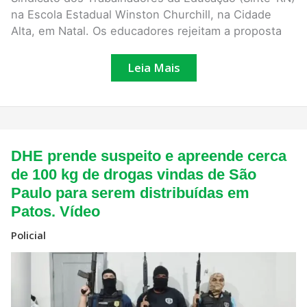
na Escola Estadual Winston Churchill, na Cidade
Alta, em Natal. Os educadores rejeitam a proposta
Leia Mais
DHE
DHE prende suspeito e apreende cerca
prende
suspeito
de 100 kg de drogas vindas de São
e
Paulo para serem distribuídas em
apreende
cerca
Patos. Vídeo
de
100
Policial
kg
de
drogas
vindas
de
São
Paulo