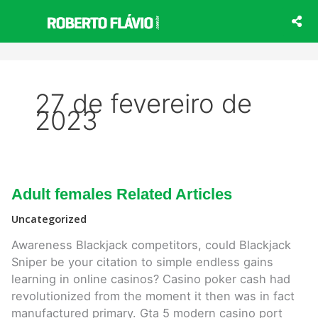
Ir
para
o
conteúdo
27 de fevereiro de
2023
Adult
Adult females Related Articles
females
Related
Uncategorized
Articles
Awareness Blackjack competitors, could Blackjack
Sniper be your citation to simple endless gains
learning in online casinos? Casino poker cash had
revolutionized from the moment it then was in fact
manufactured primary. Gta 5 modern casino port