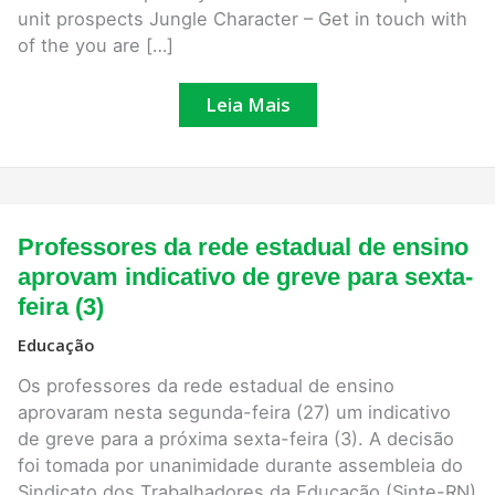
unit prospects Jungle Character – Get in touch with
of the you are […]
Leia Mais
Professores
Professores da rede estadual de ensino
da
rede
aprovam indicativo de greve para sexta-
estadual
feira (3)
de
ensino
aprovam
Educação
indicativo
de
Os professores da rede estadual de ensino
greve
aprovaram nesta segunda-feira (27) um indicativo
para
sexta-
de greve para a próxima sexta-feira (3). A decisão
feira
foi tomada por unanimidade durante assembleia do
(3)
Sindicato dos Trabalhadores da Educação (Sinte-RN)