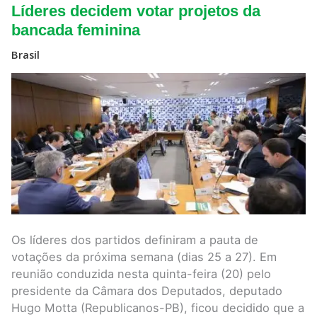
Líderes
Líderes decidem votar projetos da
decidem
votar
bancada feminina
projetos
da
Brasil
bancada
feminina
Os líderes dos partidos definiram a pauta de
votações da próxima semana (dias 25 a 27). Em
reunião conduzida nesta quinta-feira (20) pelo
presidente da Câmara dos Deputados, deputado
Hugo Motta (Republicanos-PB), ficou decidido que a