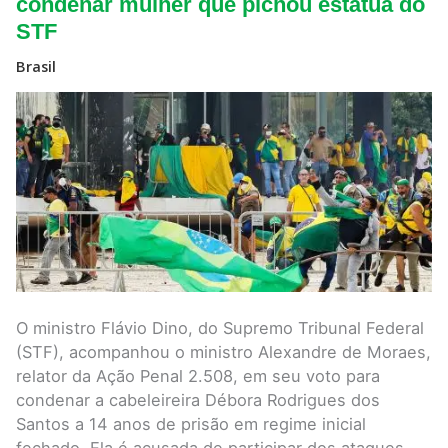
Moraes
condenar mulher que pichou estátua do
em
STF
voto
para
condenar
Brasil
mulher
que
pichou
estátua
do
STF
O ministro Flávio Dino, do Supremo Tribunal Federal
(STF), acompanhou o ministro Alexandre de Moraes,
relator da Ação Penal 2.508, em seu voto para
condenar a cabeleireira Débora Rodrigues dos
Santos a 14 anos de prisão em regime inicial