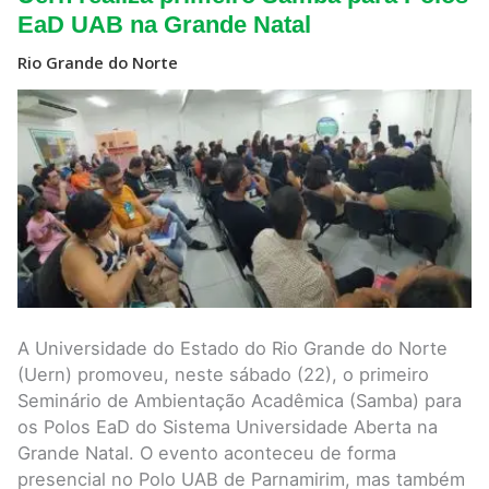
realiza
primeiro
EaD UAB na Grande Natal
Samba
para
Rio Grande do Norte
Polos
EaD
UAB
na
Grande
Natal
A Universidade do Estado do Rio Grande do Norte
(Uern) promoveu, neste sábado (22), o primeiro
Seminário de Ambientação Acadêmica (Samba) para
os Polos EaD do Sistema Universidade Aberta na
Grande Natal. O evento aconteceu de forma
presencial no Polo UAB de Parnamirim, mas também