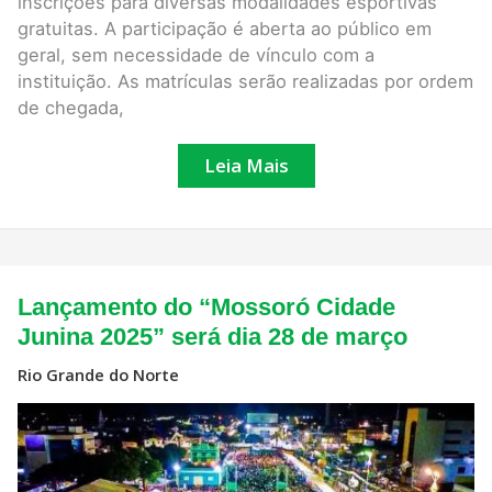
inscrições para diversas modalidades esportivas
gratuitas. A participação é aberta ao público em
geral, sem necessidade de vínculo com a
instituição. As matrículas serão realizadas por ordem
de chegada,
Leia Mais
Lançamento
Lançamento do “Mossoró Cidade
do
“Mossoró
Junina 2025” será dia 28 de março
Cidade
Junina
Rio Grande do Norte
2025”
será
dia
28
de
março