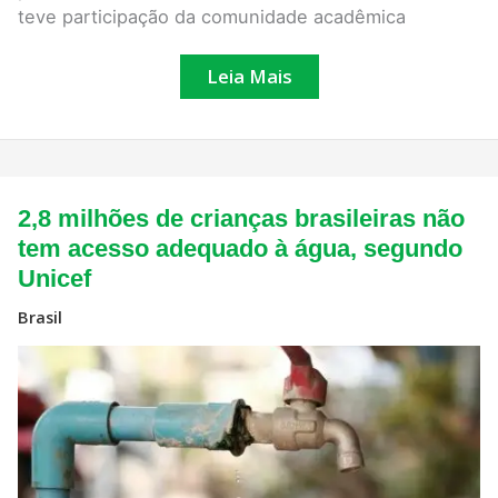
teve participação da comunidade acadêmica
Leia Mais
2,8
2,8 milhões de crianças brasileiras não
milhões
de
tem acesso adequado à água, segundo
crianças
Unicef
brasileiras
não
tem
Brasil
acesso
adequado
à
água,
segundo
Unicef