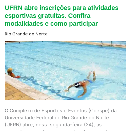
UFRN
UFRN abre inscrições para atividades
abre
inscrições
esportivas gratuitas. Confira
para
modalidades e como participar
atividades
esportivas
gratuitas.
Rio Grande do Norte
Confira
modalidades
e
como
participar
O Complexo de Esportes e Eventos (Coespe) da
Universidade Federal do Rio Grande do Norte
(UFRN) abre, nesta segunda-feira (24), as