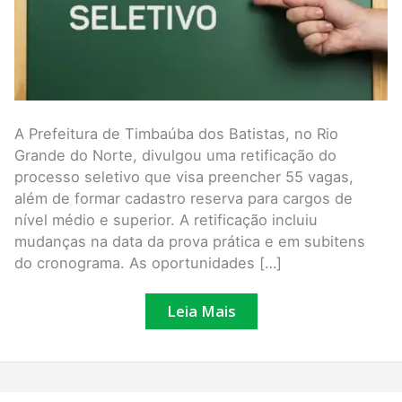
A Prefeitura de Timbaúba dos Batistas, no Rio
Grande do Norte, divulgou uma retificação do
processo seletivo que visa preencher 55 vagas,
além de formar cadastro reserva para cargos de
nível médio e superior. A retificação incluiu
mudanças na data da prova prática e em subitens
do cronograma. As oportunidades […]
Leia Mais