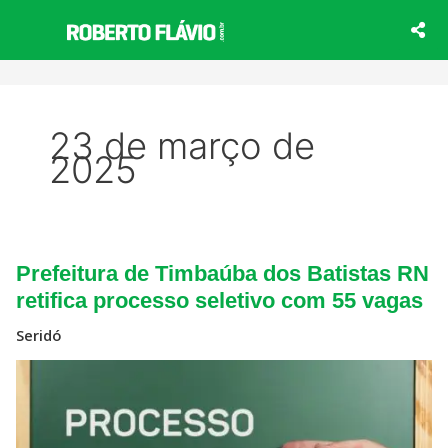
Ir
para
o
conteúdo
23 de março de
2025
Prefeitura
Prefeitura de Timbaúba dos Batistas RN
de
Timbaúba
retifica processo seletivo com 55 vagas
dos
Batistas
Seridó
RN
retifica
processo
seletivo
com
55
vagas