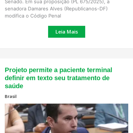
Senado. Em sua proposição (PL 675/2025), a
senadora Damares Alves (Republicanos-DF)
modifica o Código Penal
Leia Mais
Projeto
Projeto permite a paciente terminal
permite
a
definir em texto seu tratamento de
paciente
saúde
terminal
definir
em
Brasil
texto
seu
tratamento
de
saúde