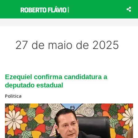
Ir
para
o
conteúdo
27 de maio de 2025
Ezequiel
Ezequiel confirma candidatura a
confirma
candidatura
deputado estadual
a
deputado
Politica
estadual