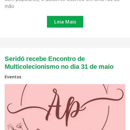
mão
Leia Mais
Seridó
Seridó recebe Encontro de
recebe
Encontro
Multicolecionismo no dia 31 de maio
de
Multicolecionismo
Eventos
no
dia 31
de
maio