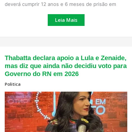
deverá cumprir 12 anos e 6 meses de prisão em
Leia Mais
Thabatta
Thabatta declara apoio a Lula e Zenaide,
declara
apoio
mas diz que ainda não decidiu voto para
a
Governo do RN em 2026
Lula
e
Zenaide,
Politica
mas
diz
que
ainda
não
decidiu
voto
para
Governo
do