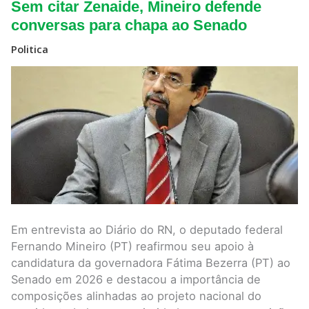
Sem
Sem citar Zenaide, Mineiro defende
citar
Zenaide,
conversas para chapa ao Senado
Mineiro
defende
Politica
conversas
para
chapa
ao
Senado
Em entrevista ao Diário do RN, o deputado federal
Fernando Mineiro (PT) reafirmou seu apoio à
candidatura da governadora Fátima Bezerra (PT) ao
Senado em 2026 e destacou a importância de
composições alinhadas ao projeto nacional do