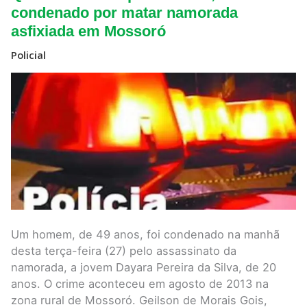
12
anos
condenado por matar namorada
após
asfixiada em Mossoró
o
crime,
homem
Policial
é
condenado
por
matar
namorada
asfixiada
em
Mossoró
Um homem, de 49 anos, foi condenado na manhã
desta terça-feira (27) pelo assassinato da
namorada, a jovem Dayara Pereira da Silva, de 20
anos. O crime aconteceu em agosto de 2013 na
zona rural de Mossoró. Geilson de Morais Gois,