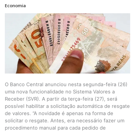
de
Economia
Valores
a
Receber
a
partir
desta
terça
O Banco Central anunciou nesta segunda-feira (26)
uma nova funcionalidade no Sistema Valores a
Receber (SVR). A partir da terça-feira (27), será
possível habilitar a solicitação automática de resgate
de valores. “A novidade é apenas na forma de
solicitar o resgate. Antes, era necessário fazer um
procedimento manual para cada pedido de