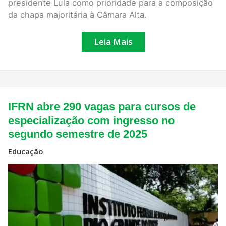
presidente Lula como prioridade para a composição
da chapa majoritária à Câmara Alta.
Leia Mais
IFRN
IFRN abre 290 vagas para cursos de
abre
290
especialização com ingresso no
vagas
segundo semestre de 2025
para
cursos
de
Educação
especialização
com
ingresso
no
segundo
semestre
de
2025