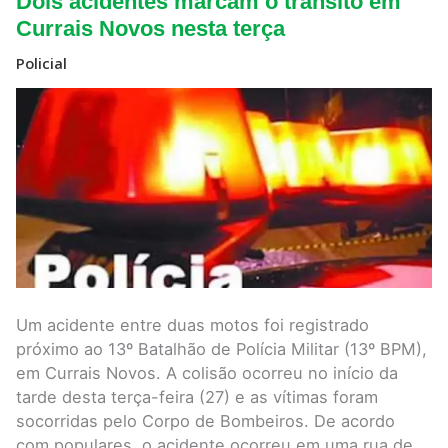
Dois acidentes marcam o trânsito em
acidentes
marcam
Currais Novos nesta terça
o
trânsito
Policial
em
Currais
Novos
nesta
terça
Um acidente entre duas motos foi registrado
próximo ao 13º Batalhão de Polícia Militar (13º BPM),
em Currais Novos. A colisão ocorreu no início da
tarde desta terça-feira (27) e as vítimas foram
socorridas pelo Corpo de Bombeiros. De acordo
com populares, o acidente ocorreu em uma rua de