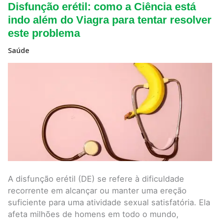
Disfunção
Disfunção erétil: como a Ciência está
erétil:
como
indo além do Viagra para tentar resolver
a
este problema
Ciência
está
indo
Saúde
além
do Viagra
para
tentar
resolver
este
problema
A disfunção erétil (DE) se refere à dificuldade
recorrente em alcançar ou manter uma ereção
suficiente para uma atividade sexual satisfatória. Ela
afeta milhões de homens em todo o mundo,