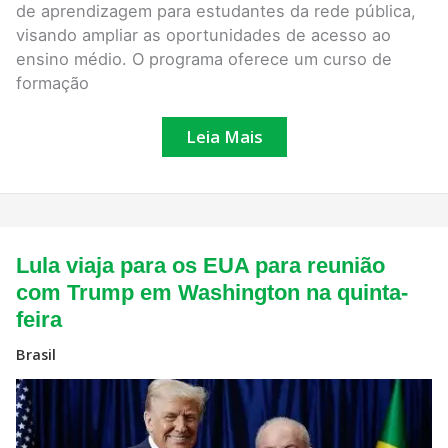
de aprendizagem para estudantes da rede pública,
visando ampliar as oportunidades de acesso ao
ensino médio. O programa oferece um curso de
formação
Leia Mais
Lula
Lula viaja para os EUA para reunião
viaja
para
com Trump em Washington na quinta-
os
feira
EUA
para
reunião
Brasil
com
Trump
em
Washington
na