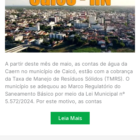
água
a
partir
de
2
de
maio
A partir deste mês de maio, as contas de água da
Caern no município de Caicó, estão com a cobrança
da Taxa de Manejo de Resíduos Sólidos (TMRS). O
município se adequou ao Marco Regulatório do
Saneamento Básico por meio da Lei Municipal nº
5.572/2024. Por este motivo, as contas
Leia Mais