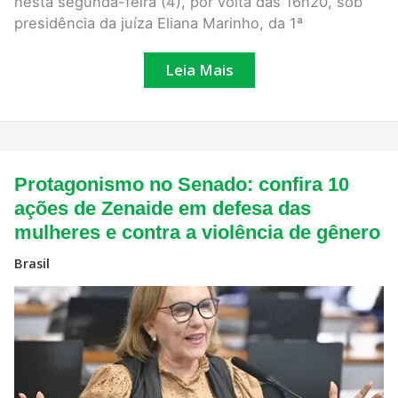
nesta segunda-feira (4), por volta das 16h20, sob
presidência da juíza Eliana Marinho, da 1ª
Leia Mais
Protagonismo
Protagonismo no Senado: confira 10
no
Senado:
ações de Zenaide em defesa das
confira
mulheres e contra a violência de gênero
10
ações
de
Brasil
Zenaide
em
defesa
das
mulheres
e
contra
a
violência