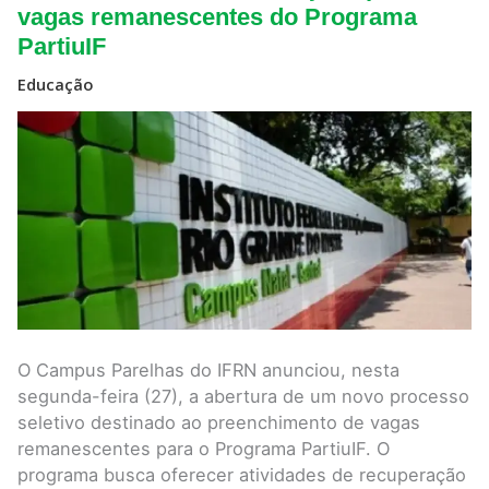
abre
vagas remanescentes do Programa
inscrições
PartiuIF
para
vagas
remanescentes
Educação
do
Programa
PartiuIF
O Campus Parelhas do IFRN anunciou, nesta
segunda-feira (27), a abertura de um novo processo
seletivo destinado ao preenchimento de vagas
remanescentes para o Programa PartiuIF. O
programa busca oferecer atividades de recuperação