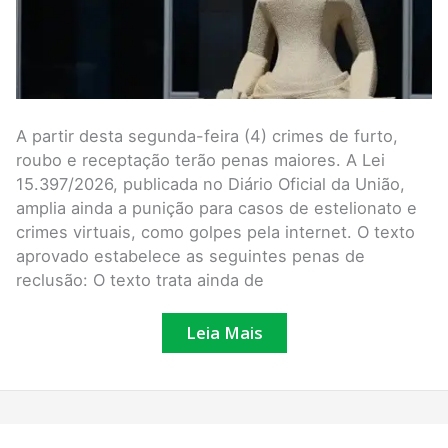
A partir desta segunda-feira (4) crimes de furto,
roubo e receptação terão penas maiores. A Lei
15.397/2026, publicada no Diário Oficial da União,
amplia ainda a punição para casos de estelionato e
crimes virtuais, como golpes pela internet. O texto
aprovado estabelece as seguintes penas de
reclusão: O texto trata ainda de
Leia Mais