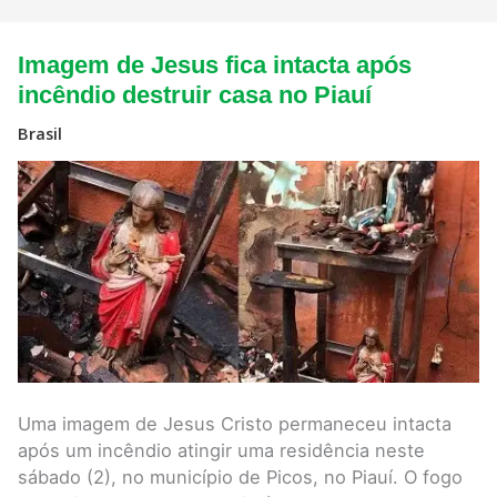
Imagem
Imagem de Jesus fica intacta após
de
Jesus
incêndio destruir casa no Piauí
fica
intacta
Brasil
após
incêndio
destruir
casa
no
Piauí
Uma imagem de Jesus Cristo permaneceu intacta
após um incêndio atingir uma residência neste
sábado (2), no município de Picos, no Piauí. O fogo