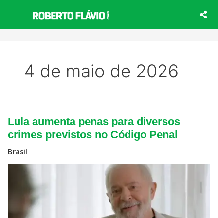
Ir
para
o
conteúdo
4 de maio de 2026
Lula
Lula aumenta penas para diversos
aumenta
penas
crimes previstos no Código Penal
para
diversos
Brasil
crimes
previstos
no
Código
Penal