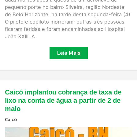
pequeno porte no bairro Silveira, região Nordeste
de Belo Horizonte, na tarde desta segunda-feira (4).
O piloto e copiloto morreram; outras três pessoas
ficaram feridas e foram encaminhadas ao Hospital
João XXIII. A
Leia Mais
Caicó
Caicó implantou cobrança de taxa de
implantou
cobrança
lixo na conta de água a partir de 2 de
de
maio
taxa
de
lixo
Caicó
na
conta
de