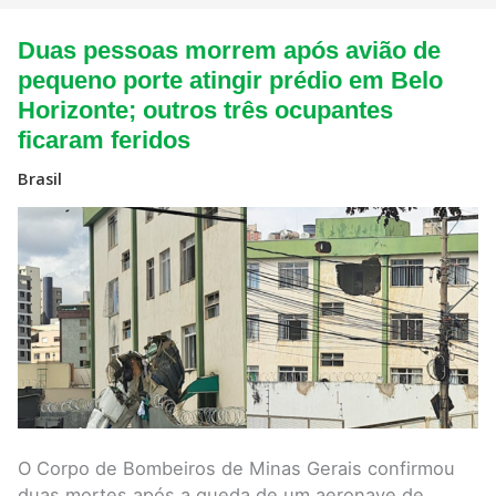
Duas
Duas pessoas morrem após avião de
pessoas
morrem
pequeno porte atingir prédio em Belo
após
Horizonte; outros três ocupantes
avião
de
ficaram feridos
pequeno
porte
Brasil
atingir
prédio
em
Belo
Horizonte;
outros
três
ocupantes
ficaram
feridos
O Corpo de Bombeiros de Minas Gerais confirmou
duas mortes após a queda de um aeronave de