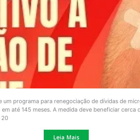
e um programa para renegociação de dívidas de micr
em até 145 meses. A medida deve beneficiar cerca d
 20
Leia Mais