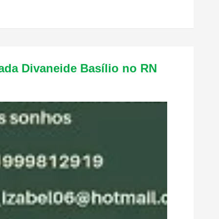
ada Divaneide Basílio no RN