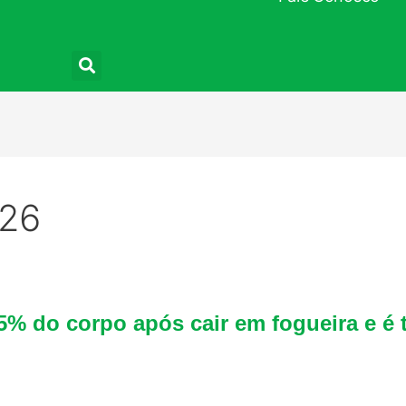
Pesquisar
026
Mulher
% do corpo após cair em fogueira e é t
sofre
queimaduras
em
45%
do