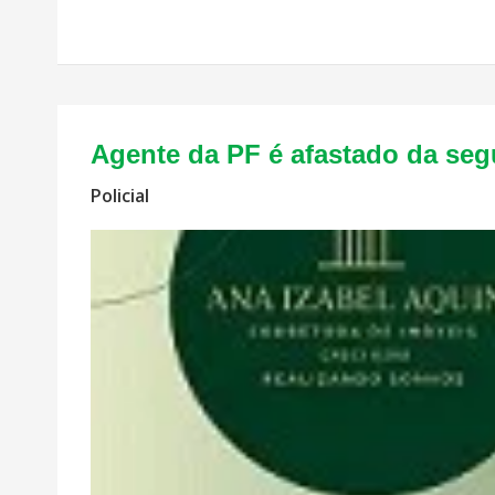
Agente da PF é afastado da seg
Policial