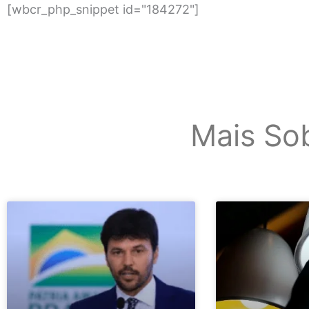
[wbcr_php_snippet id="184272"]
Mais So