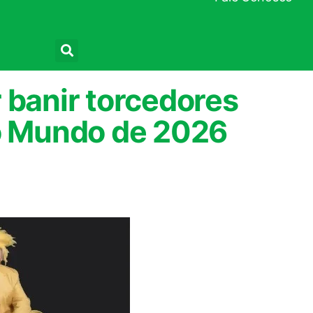
Pesquisar
 banir torcedores
do Mundo de 2026