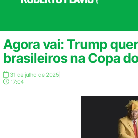
Agora vai: Trump quer
brasileiros na Copa 
31 de julho de 2025
17:04