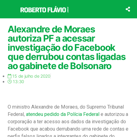
Ir
para
o
conteúdo
Alexandre de Moraes
autoriza PF a acessar
investigação do Facebook
que derrubou contas ligadas
ao gabinete de Bolsonaro
15 de julho de 2020
13:30
O ministro Alexandre de Moraes, do Supremo Tribunal
Federal,
atendeu pedido da Polícia Federal
e autorizou a
corporação a ter acesso aos dados da investigação do
Facebook que acabou derrubando uma rede de contas e
perfis falsos ligados a integrantes do gabinete do