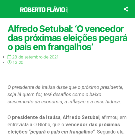
Ir
para
o
conteúdo
Alfredo Setubal: ‘O vencedor
das próximas eleições pegará
o país em frangalhos’
28 de setembro de 2021
13:20
O presidente da Itaúsa disse que o próximo presidente,
seja lá quem for, terá desafios como o baixo
crescimento da economia, a inflação e a crise hídrica.
O
presidente da Itaúsa
,
Alfredo Setubal
, afirmou, em
entrevista a O Globo, que o
vencedor das próximas
eleições
“
pegará o país em frangalhos
“.
Segundo ele,