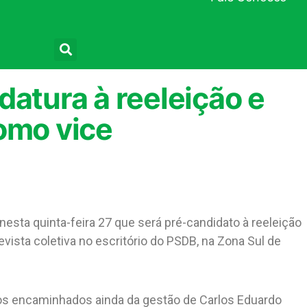
Pesquisar
datura à reeleição e
omo vice
 nesta quinta-feira 27 que será pré-candidato à reeleição
ista coletiva no escritório do PSDB, na Zona Sul de
os encaminhados ainda da gestão de Carlos Eduardo