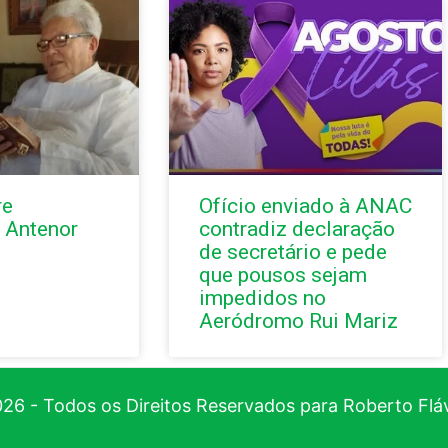
re
Ofício enviado à ANAC
 Antenor
contradiz declaração
de secretário e pede
que pousos sejam
impedidos no
Aeródromo Rui Mariz
26 - Todos os Direitos Reservados para Roberto Flá