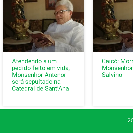
Atendendo a um
Caicó: Mor
pedido feito em vida,
Monsenhor
Monsenhor Antenor
Salvino
será sepultado na
Catedral de Sant’Ana
20