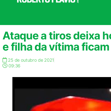
Ataque a tiros deixa
e filha da vítima ficam
25 de outubro de 2021
09:36