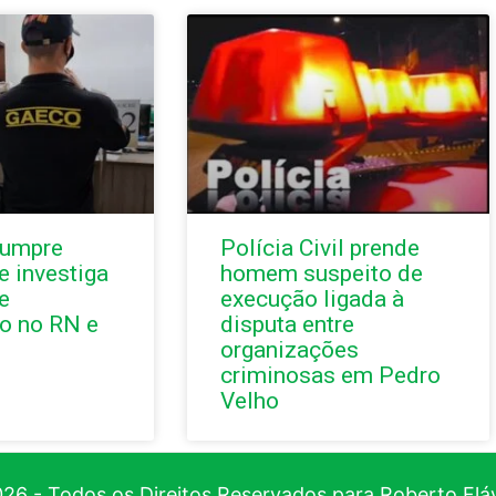
cumpre
Polícia Civil prende
 investiga
homem suspeito de
e
execução ligada à
o no RN e
disputa entre
organizações
criminosas em Pedro
Velho
26 - Todos os Direitos Reservados para Roberto Flá