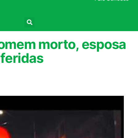
Pesquisar
 homem morto, esposa
 feridas