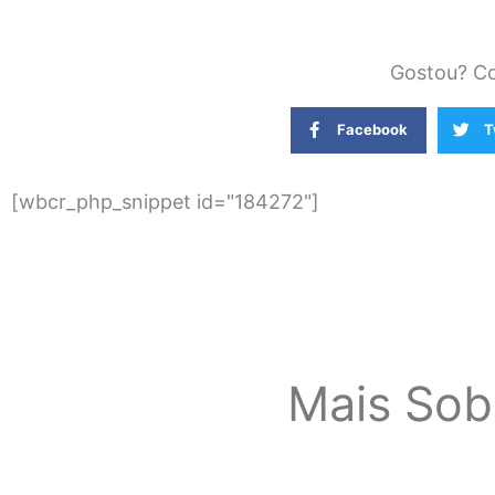
Gostou? Co
Facebook
T
[wbcr_php_snippet id="184272"]
Mais Sob