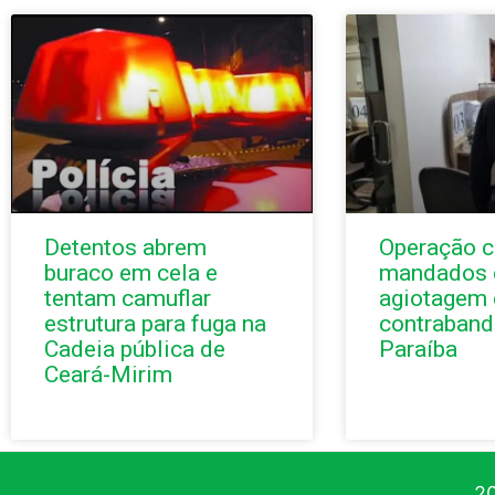
Detentos abrem
Operação 
buraco em cela e
mandados e
tentam camuflar
agiotagem 
estrutura para fuga na
contraband
Cadeia pública de
Paraíba
Ceará-Mirim
20