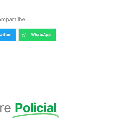
mpartilhe...
witter
WhatsApp
re
Policial