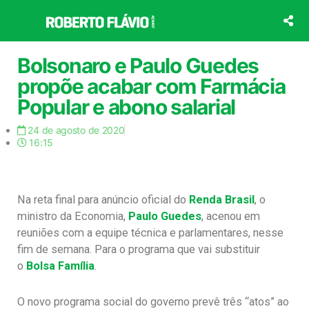
Ir
para
o
conteúdo
Bolsonaro e Paulo Guedes
propõe acabar com Farmácia
Popular e abono salarial
24 de agosto de 2020
16:15
Na reta final para anúncio oficial do
Renda Brasil
, o
ministro da Economia,
Paulo Guedes
, acenou em
reuniões com a equipe técnica e parlamentares, nesse
fim de semana. Para o programa que vai substituir
o
Bolsa Família
.
O novo programa social do governo prevê três “atos” ao