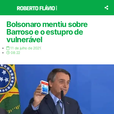
Ir
para
o
conteúdo
Bolsonaro mentiu sobre
Barroso e o estupro de
vulnerável
11 de julho de 2021
08:22