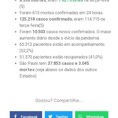
8.536 mortes
, eram
7.921 mortes
na terça-feira
(5).
Foram 615 mortes confirmadas em 24 horas.
125.218 casos confirmado
, eram 114.715 na
terça-feira(5).
Foram
10.503
casos novos confirmados. O maior
aumento diário desde o início da pandemia.
65.312 pacientes estão em acompanhamento
(52,2%).
51.370 pacientes estão recuperados (41,0%).
São Paulo tem
37.853 casos e 3.045
mortes
(veja abaixo os dados dos outros
Estados).
Gostou? Compartilhe...
Facebook
Twitter
WhatsApp