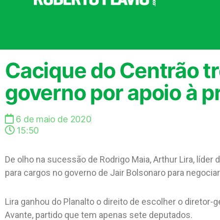
Cacique do Centrão tr
governo por apoio à 
6 de maio de 2020
15:50
De olho na sucessão de Rodrigo Maia, Arthur Lira, líder
para cargos no governo de Jair Bolsonaro para negociar
Lira ganhou do Planalto o direito de escolher o diretor
Avante, partido que tem apenas sete deputados.