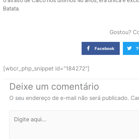
o atraso de Caicó nos últimos 40 anos, era única e excl
Batata.
Gostou? Co
Facebook
T
[wbcr_php_snippet id="184272"]
Deixe um comentário
O seu endereço de e-mail não será publicado.
Ca
Digite
aqui...