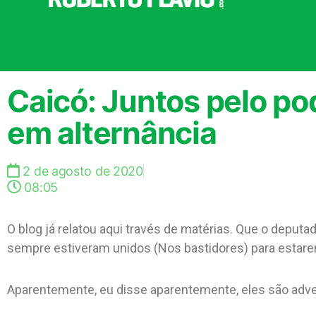
Caicó: Juntos pelo po
em alternância
2 de agosto de 2020
08:05
O blog já relatou aqui través de matérias. Que o deputado
sempre estiveram unidos (Nos bastidores) para estare
Aparentemente, eu disse aparentemente, eles são adver