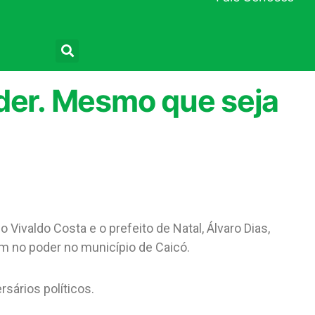
Pesquisar
der. Mesmo que seja
 Vivaldo Costa e o prefeito de Natal, Álvaro Dias,
m no poder no município de Caicó.
sários políticos.