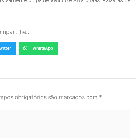
usivamente culpa de Vivaldo e Álvaro Dias. Palavras de
mpartilhe...
witter
WhatsApp
mpos obrigatórios são marcados com
*