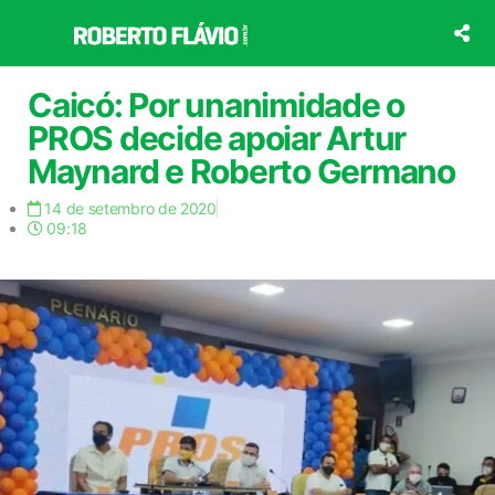
Ir
para
o
conteúdo
Caicó: Por unanimidade o
PROS decide apoiar Artur
Maynard e Roberto Germano
14 de setembro de 2020
09:18