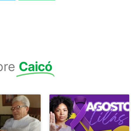
bre
Caicó