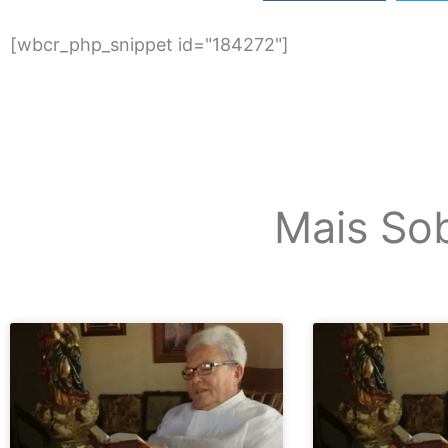
[wbcr_php_snippet id="184272"]
Mais So