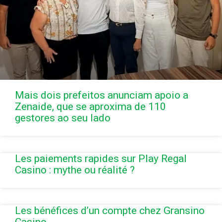
Mais dois prefeitos anunciam apoio a
Zenaide, que se aproxima de 110
gestores ao seu lado
Les paiements rapides sur Play Regal
Casino : mythe ou réalité ?
Les bénéfices d’un compte chez Gransino
Casino