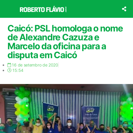
Ir
para
o
conteúdo
Caicó: PSL homologa o nome
de Alexandre Cazuza e
Marcelo da oficina para a
disputa em Caicó
16 de setembro de 2020
15:54