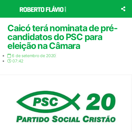
Ir
para
o
conteúdo
Caicó terá nominata de pré-
candidatos do PSC para
eleição na Câmara
6 de setembro de 2020
07:42