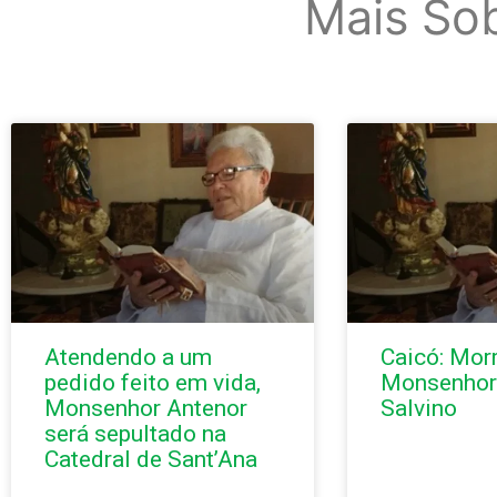
Mais So
Atendendo a um
Caicó: Mor
pedido feito em vida,
Monsenhor
Monsenhor Antenor
Salvino
será sepultado na
Catedral de Sant’Ana