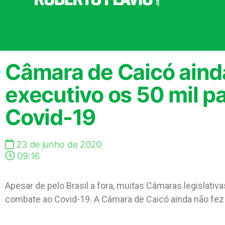
Câmara de Caicó aind
executivo os 50 mil p
Covid-19
23 de junho de 2020
09:16
Apesar de pelo Brasil a fora, muitas Câmaras legislati
combate ao Covid-19. A Câmara de Caicó ainda não fe