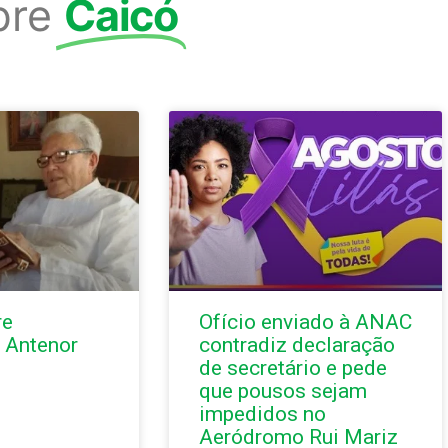
bre
Caicó
re
Ofício enviado à ANAC
 Antenor
contradiz declaração
de secretário e pede
que pousos sejam
impedidos no
Aeródromo Rui Mariz