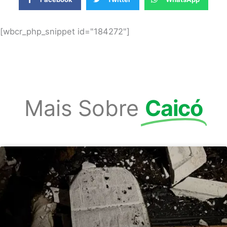
[wbcr_php_snippet id="184272"]
Mais Sobre
Caicó