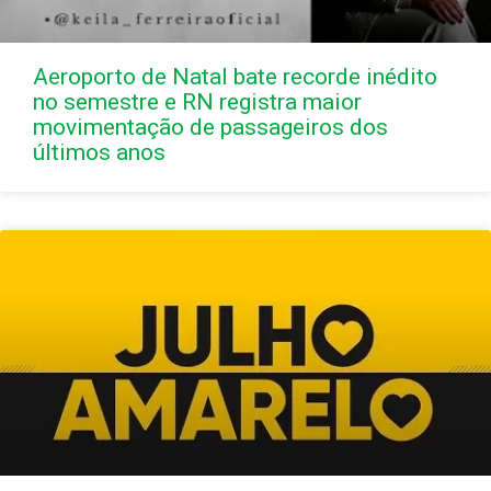
Aeroporto de Natal bate recorde inédito
no semestre e RN registra maior
movimentação de passageiros dos
últimos anos