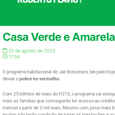
Casa Verde e Amarela
25 de agosto de 2020
17:54
O programa habitacional de Jair Bolsonaro, lançado ho
deixar o
pobre no vermelho.
Com 25 bilhões de reais do FGTS, o programa vai enriqu
mais as famílias que conseguirão ter acesso ao crédit
mensal a partir de 2 mil reais. Mesmo com juros mais ba
muitas não terão condição de pagar as prestações e a