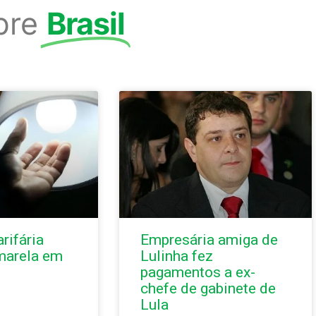
bre
Brasil
rifária
Empresária amiga de
marela em
Lulinha fez
pagamentos a ex-
chefe de gabinete de
Lula