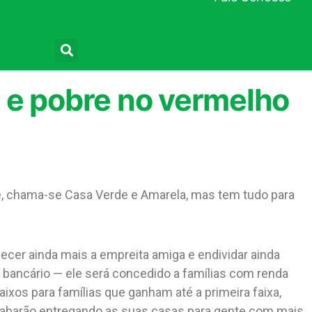
Pesquisar
 e pobre no vermelho
je, chama-se Casa Verde e Amarela, mas tem tudo para
ecer ainda mais a empreita amiga e endividar ainda
o bancário — ele será concedido a famílias com renda
ixos para famílias que ganham até a primeira faixa,
cabarão entregando as suas casas para gente com mais