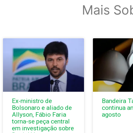
Mais So
Ex-ministro de
Bandeira Ta
Bolsonaro e aliado de
continua a
Allyson, Fábio Faria
agosto
torna-se peça central
em investigação sobre