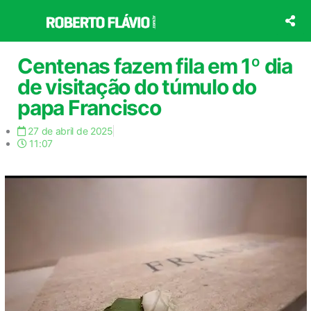
Ir
para
o
conteúdo
Centenas fazem fila em 1º dia
de visitação do túmulo do
papa Francisco
27 de abril de 2025
11:07