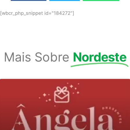
[wbcr_php_snippet id="184272"]
Mais Sobre
Nordeste