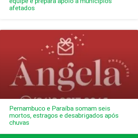
equipe e prepara apoio a municípios
afetados
Pernambuco e Paraíba somam seis
mortos, estragos e desabrigados após
chuvas