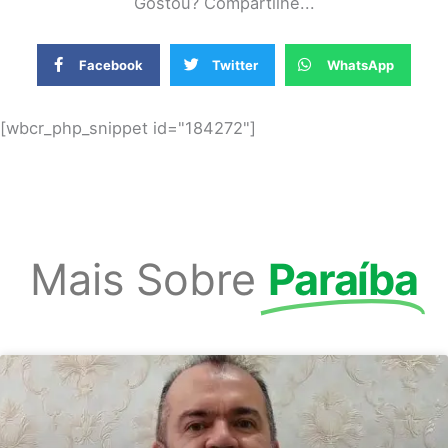
Gostou? Compartilhe...
Facebook
Twitter
WhatsApp
[wbcr_php_snippet id="184272"]
Mais Sobre
Paraíba