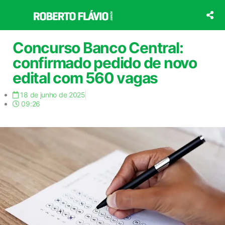
Ir
para
o
conteúdo
Concurso Banco Central:
confirmado pedido de novo
edital com 560 vagas
18 de junho de 2025
09:26