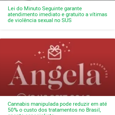
Lei do Minuto Seguinte garante
atendimento imediato e gratuito a vítimas
de violência sexual no SUS
Cannabis manipulada pode reduzir em até
50% o custo dos tratamentos no Brasil,