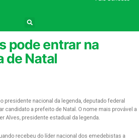
Pesquisar
s pode entrar na
a de Natal
o presidente nacional da legenda, deputado federal
ar candidato a prefeito de Natal. O nome mais provável a
er Alves, presidente estadual da legenda.
uando recebeu do líder nacional dos emedebistas a