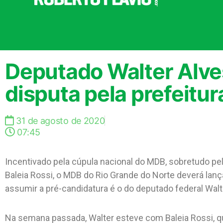
Deputado Walter Alve
disputa pela prefeitur
31 de agosto de 2020
07:45
Incentivado pela cúpula nacional do MDB, sobretudo pel
Baleia Rossi, o MDB do Rio Grande do Norte deverá lanç
assumir a pré-candidatura é o do deputado federal Walt
Na semana passada, Walter esteve com Baleia Rossi, q