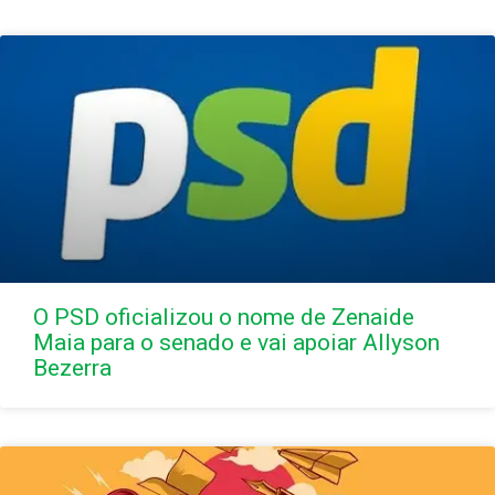
O PSD oficializou o nome de Zenaide
Maia para o senado e vai apoiar Allyson
Bezerra