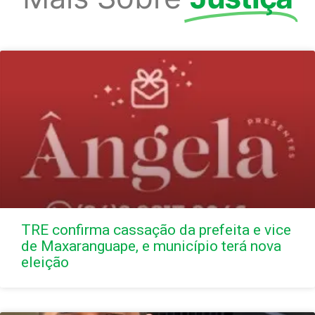
TRE confirma cassação da prefeita e vice
de Maxaranguape, e município terá nova
eleição