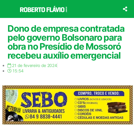
Ir
para
o
conteúdo
Dono de empresa contratada
pelo governo Bolsonaro para
obra no Presídio de Mossoró
recebeu auxílio emergencial
21 de fevereiro de 2024
15:54