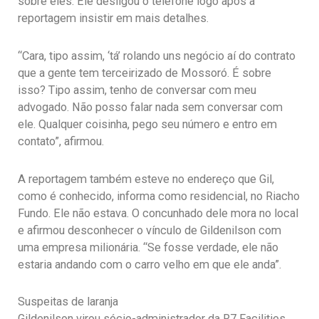
sobre eles. Ele desligou o telefone logo após a
reportagem insistir em mais detalhes.
“Cara, tipo assim, ‘tá’ rolando uns negócio aí do contrato
que a gente tem terceirizado de Mossoró. É sobre
isso? Tipo assim, tenho de conversar com meu
advogado. Não posso falar nada sem conversar com
ele. Qualquer coisinha, pego seu número e entro em
contato”, afirmou.
A reportagem também esteve no endereço que Gil,
como é conhecido, informa como residencial, no Riacho
Fundo. Ele não estava. O concunhado dele mora no local
e afirmou desconhecer o vínculo de Gildenilson com
uma empresa milionária. “Se fosse verdade, ele não
estaria andando com o carro velho em que ele anda”.
Suspeitas de laranja
Gildenilson virou sócio-administrador da R7 Facilities