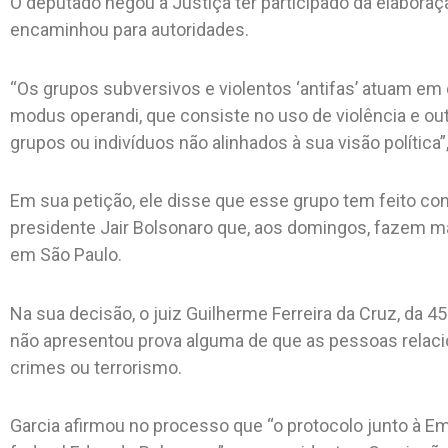
O deputado negou à Justiça ter participado da elaboraç
encaminhou para autoridades.
“Os grupos subversivos e violentos ‘antifas’ atuam e
modus operandi, que consiste no uso de violência e outr
grupos ou indivíduos não alinhados à sua visão política”
Em sua petição, ele disse que esse grupo tem feito co
presidente Jair Bolsonaro que, aos domingos, fazem man
em São Paulo.
Na sua decisão, o juiz Guilherme Ferreira da Cruz, da 45
não apresentou prova alguma de que as pessoas relaci
crimes ou terrorismo.
Garcia afirmou no processo que “o protocolo junto à E