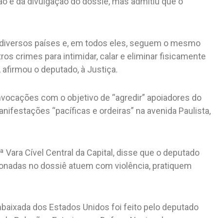
ão e da divulgação do dossiê, mas admitiu que o
m diversos países e, em todos eles, seguem o mesmo
os crimes para intimidar, calar e eliminar fisicamente
, afirmou o deputado, à Justiça.
nvocações com o objetivo de “agredir” apoiadores do
ifestações “pacíficas e ordeiras” na avenida Paulista,
ª Vara Cível Central da Capital, disse que o deputado
onadas no dossiê atuem com violência, pratiquem
mbaixada dos Estados Unidos foi feito pelo deputado