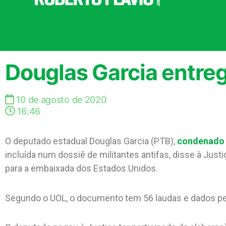
Douglas Garcia entre
10 de agosto de 2020
16:46
O deputado estadual Douglas Garcia (PTB),
condenado 
incluída num dossiê de militantes antifas, disse à Just
para a embaixada dos Estados Unidos.
Segundo o UOL, o documento tem 56 laudas e dados pess