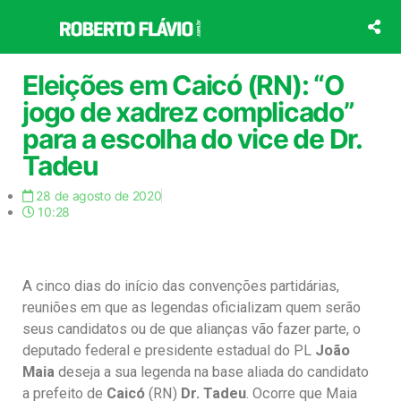
Ir
para
o
conteúdo
Eleições em Caicó (RN): “O
jogo de xadrez complicado”
para a escolha do vice de Dr.
Tadeu
28 de agosto de 2020
10:28
A cinco dias do início das convenções partidárias,
reuniões em que as legendas oficializam quem serão
seus candidatos ou de que alianças vão fazer parte, o
deputado federal e presidente estadual do PL
João
Maia
deseja a sua legenda na base aliada do candidato
a prefeito de
Caicó
(RN)
Dr. Tadeu
. Ocorre que Maia