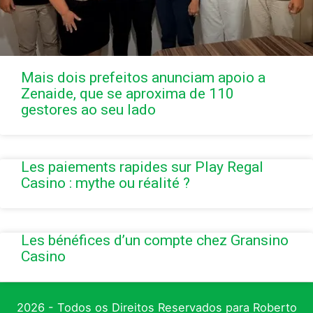
Mais dois prefeitos anunciam apoio a
Zenaide, que se aproxima de 110
gestores ao seu lado
Les paiements rapides sur Play Regal
Casino : mythe ou réalité ?
Les bénéfices d’un compte chez Gransino
Casino
2026 - Todos os Direitos Reservados para Roberto