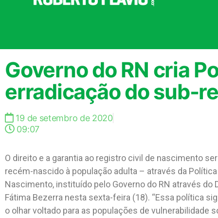
Governo do RN cria Pol
erradicação do sub-reg
19 de setembro de 2020
09:07
O direito e a garantia ao registro civil de nascimento 
recém-nascido à população adulta – através da Política
Nascimento, instituído pelo Governo do RN através do 
Fátima Bezerra nesta sexta-feira (18). “Essa política si
o olhar voltado para as populações de vulnerabilidade 