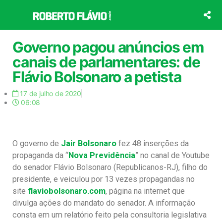
Ir
para
o
conteúdo
Governo pagou anúncios em
canais de parlamentares: de
Flávio Bolsonaro a petista
17 de julho de 2020
06:08
O governo de
Jair Bolsonaro
fez 48 inserções da
propaganda da “
Nova Previdência
” no canal de Youtube
do senador Flávio Bolsonaro (Republicanos-RJ), filho do
presidente, e veiculou por 13 vezes propagandas no
site
flaviobolsonaro.com
, página na internet que
divulga ações do mandato do senador. A informação
consta em um relatório feito pela consultoria legislativa