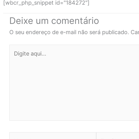
[wbcr_php_snippet id="184272"]
Deixe um comentário
O seu endereço de e-mail não será publicado.
Ca
Digite
aqui...
Name*
Email*