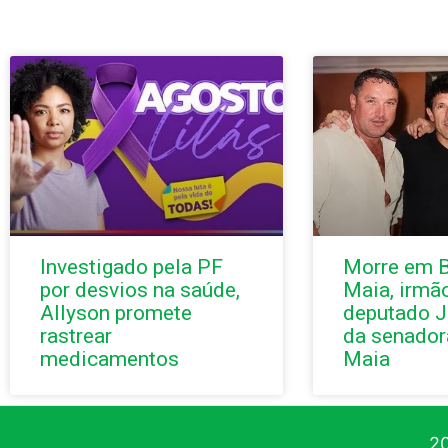
Investigado pela PF
Morre em B
por desvios na saúde,
Maia, irmã
Allyson promete
deputado J
rastrear
da senador
medicamentos
Maia
20