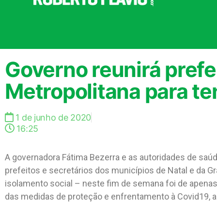
Governo reunirá prefe
Metropolitana para te
1 de junho de 2020
16:25
A governadora Fátima Bezerra e as autoridades de saú
prefeitos e secretários dos municípios de Natal e da Gr
isolamento social – neste fim de semana foi de apenas
das medidas de proteção e enfrentamento à Covid19, a