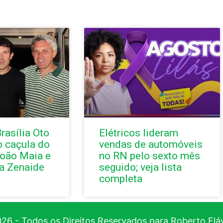
rasília Oto
Elétricos lideram
o caçula do
vendas de automóveis
oão Maia e
no RN pelo sexto mês
a Zenaide
seguido; veja lista
completa
26 - Todos os Direitos Reservados para Roberto Flá