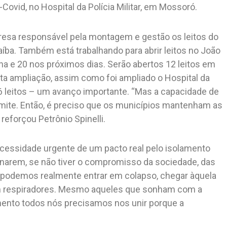
ovid, no Hospital da Polícia Militar, em Mossoró.
resa responsável pela montagem e gestão os leitos do
íba. Também está trabalhando para abrir leitos no João
a e 20 nos próximos dias. Serão abertos 12 leitos em
ita ampliação, assim como foi ampliado o Hospital da
 16 leitos – um avanço importante. “Mas a capacidade de
limite. Então, é preciso que os municípios mantenham as
reforçou Petrônio Spinelli.
ecessidade urgente de um pacto real pelo isolamento
onarem, se não tiver o compromisso da sociedade, das
, podemos realmente entrar em colapso, chegar àquela
nem respiradores. Mesmo aqueles que sonham com a
mento todos nós precisamos nos unir porque a