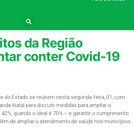
Pesquisar
itos da Região
ntar conter Covid-19
de do Estado se reúnem nesta segunda-feira, 01, com
ande Natal para discutir medidas para ampliar o
 42%, quando o ideal é 70% – e garantir o cumprimento
lém de ampliar o atendimento de saúde nos municípios.