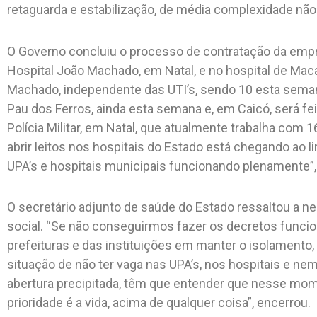
retaguarda e estabilização, de média complexidade não-C
O Governo concluiu o processo de contratação da emp
Hospital João Machado, em Natal, e no hospital de Maca
Machado, independente das UTI’s, sendo 10 esta seman
Pau dos Ferros, ainda esta semana e, em Caicó, será fe
Polícia Militar, em Natal, que atualmente trabalha com
abrir leitos nos hospitais do Estado está chegando ao 
UPA’s e hospitais municipais funcionando plenamente”, 
O secretário adjunto de saúde do Estado ressaltou a n
social. “Se não conseguirmos fazer os decretos funci
prefeituras e das instituições em manter o isolamento
situação de não ter vaga nas UPA’s, nos hospitais e 
abertura precipitada, têm que entender que nesse mo
prioridade é a vida, acima de qualquer coisa”, encerrou.