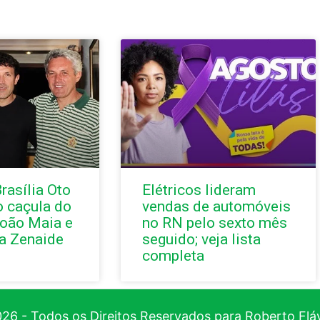
rasília Oto
Elétricos lideram
o caçula do
vendas de automóveis
oão Maia e
no RN pelo sexto mês
a Zenaide
seguido; veja lista
completa
26 - Todos os Direitos Reservados para Roberto Flá