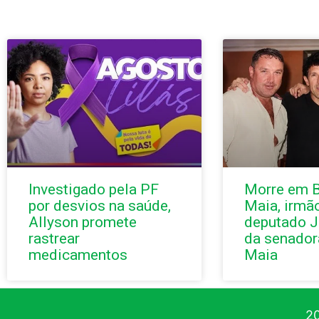
Investigado pela PF
Morre em B
por desvios na saúde,
Maia, irmã
Allyson promete
deputado J
rastrear
da senador
medicamentos
Maia
20