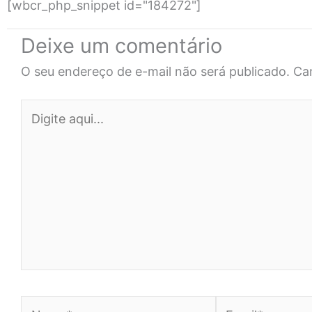
[wbcr_php_snippet id="184272"]
Deixe um comentário
O seu endereço de e-mail não será publicado.
Ca
Digite
aqui...
Name*
Email*