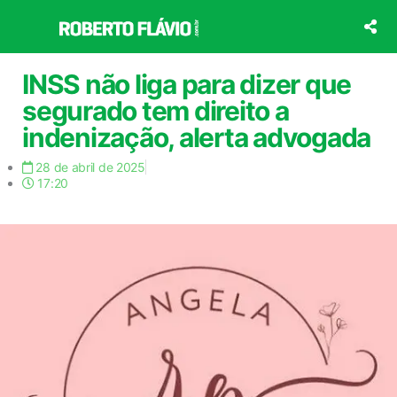
Ir
para
o
conteúdo
INSS não liga para dizer que
segurado tem direito a
indenização, alerta advogada
28 de abril de 2025
17:20