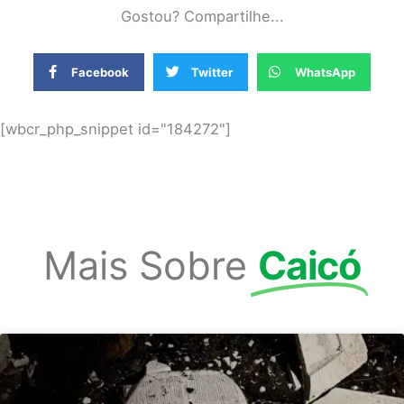
Gostou? Compartilhe...
Facebook
Twitter
WhatsApp
[wbcr_php_snippet id="184272"]
Mais Sobre
Caicó