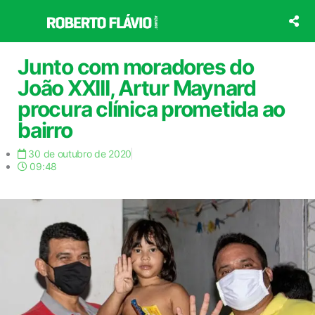
Ir
para
o
conteúdo
Junto com moradores do
João XXIII, Artur Maynard
procura clínica prometida ao
bairro
30 de outubro de 2020
09:48