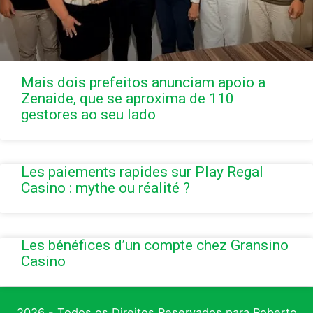
Mais dois prefeitos anunciam apoio a
Zenaide, que se aproxima de 110
gestores ao seu lado
Les paiements rapides sur Play Regal
Casino : mythe ou réalité ?
Les bénéfices d’un compte chez Gransino
Casino
2026 - Todos os Direitos Reservados para Roberto