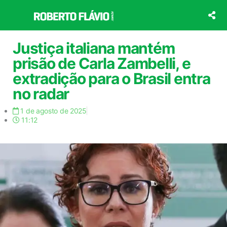
Ir
para
o
conteúdo
Justiça italiana mantém
prisão de Carla Zambelli, e
extradição para o Brasil entra
no radar
1 de agosto de 2025
11:12