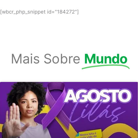
[wbcr_php_snippet id="184272"]
Mais Sobre
Mundo