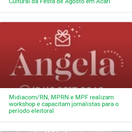
Cultural da Festa de Agosto em Acari
Midiacom/RN, MPRN e MPF realizam
workshop e capacitam jornalistas para o
período eleitoral